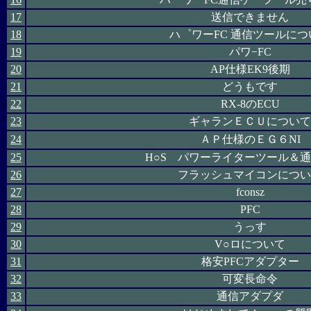
17
送信できません
18
ハ゜ワーFC 通信ツールにつ
19
パワ−FC
20
AP仕様EK9後期
21
どうもです
22
RX-8のECU
23
ギャランＥＣＵについて
24
ＡＰ仕様のＥＧ６NI
25
H○S パワーライターツール＆
26
フラッシュマイコンについ
27
fconsz
28
PFC
29
うっす
30
V○ロについて
31
格安PFCアダプター
32
可変長命令
33
通信アダプダ