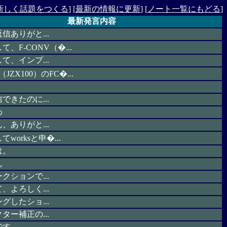
新しく話題をつくる
] [
最新の情報に更新
] [
ノート一覧にもどる
]
最新発言内容
信ありがと...
、F-CONV（�...
て、インプ...
JZX100）のFC�...
できたのに...
わ
、ありがと...
worksと申�...
は。
ん
クションで...
、よろしく...
グしたショ...
ター補正の...
です。