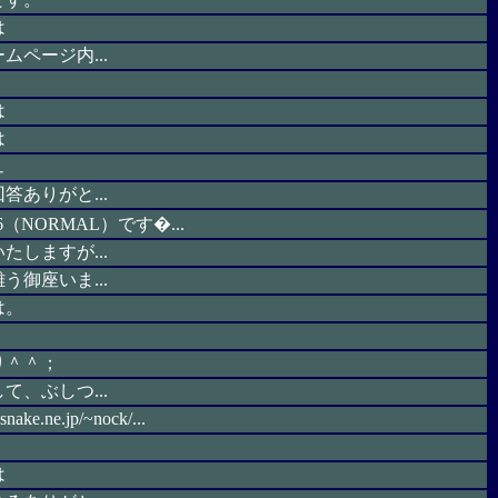
は
ムページ内...
は
は
ュ
答ありがと...
（NORMAL）です�...
たしますが...
う御座いま...
は。
り＾＾；
て、ぶしつ...
snake.ne.jp/~nock/...
は