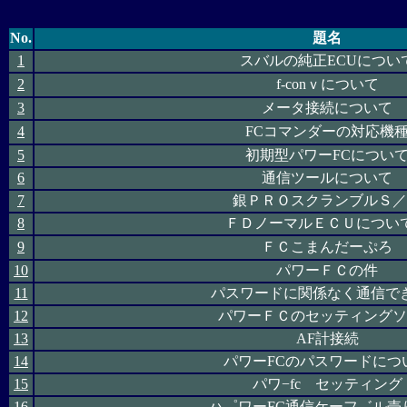
No.
題名
1
スバルの純正ECUについ
2
f-conｖについて
3
メータ接続について
4
FCコマンダーの対応機
5
初期型パワーFCについ
6
通信ツールについて
7
銀ＰＲＯスクランブルＳ／
8
ＦＤノーマルＥＣＵについ
9
ＦＣこまんだーぷろ
10
パワーＦＣの件
11
パスワードに関係なく通信で
12
パワーＦＣのセッティングソ
13
AF計接続
14
パワーFCのパスワードにつ
15
パワ−fc セッティング
16
ハ゜ワーFC通信ケーフ゛ル売